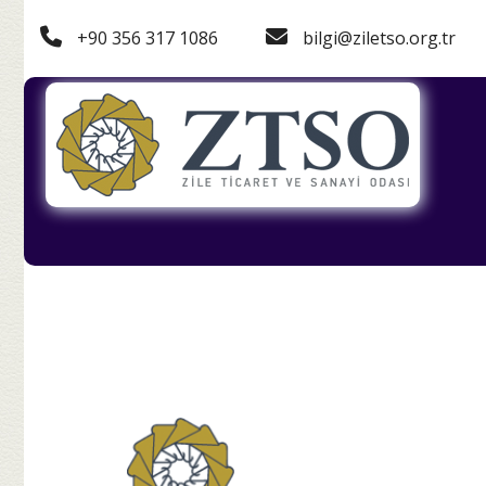
+90 356 317 1086
bilgi@ziletso.org.tr