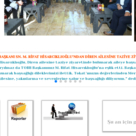
AŞKANI SN. M. RİFAT HİSARCIKLIOĞLU'NDAN DİREN AİLESİNE TAZİYE Zİ
Hisarcıklıoğlu, Diren ailesine taziye ziyaretinde bulunarak aileye başsağ
ryılmaz da TOBB Başkanımız M. Rifat Hisarcıklıoğlu'na eşlik etti. Başkan
ulunarak başsağlığı dileklerimizi ilettik. Tokat’ımızın değerlerinden M
ailesine, yakınlarına ve sevenlerine sabır ve başsağlığı diliyorum." dedi
Şu an için 