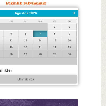
Etkinlik Takvimimiz
geçerli duyuru yok
Ağustos 2026
çar
per
cum
cts
pzr
1
2
5
6
7
8
9
12
13
14
15
16
19
20
21
22
23
26
27
28
29
30
nlikler
Etkinlik Yok