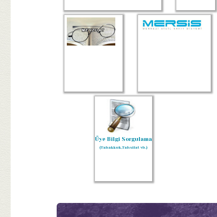
Üye Bilgi Sorgulama
(Tahakkuk,Tahsilat vb.)