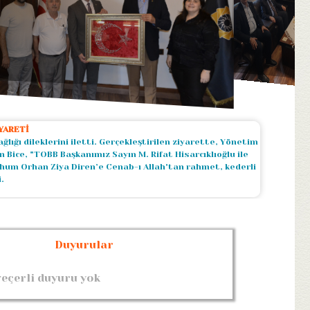
YARETİ
lığı dileklerini iletti. Gerçekleştirilen ziyarette, Yönetim
 Bice, "TOBB Başkanımız Sayın M. Rifat Hisarcıklıoğlu ile
erhum Orhan Ziya Diren’e Cenab-ı Allah'tan rahmet, kederli
.
Duyurular
geçerli duyuru yok