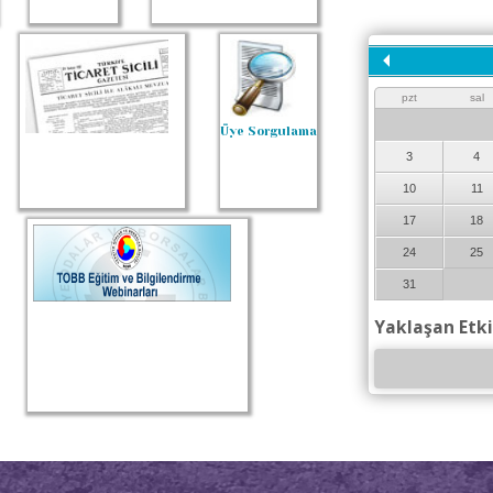
Şu an için 
pzt
sal
Üye Sorgulama
3
4
10
11
17
18
24
25
31
Yaklaşan Etki