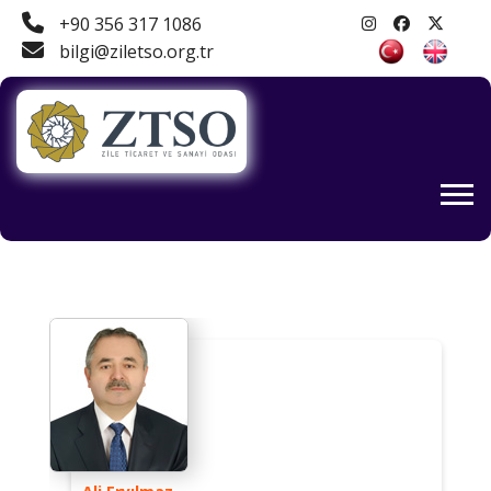
+90 356 317 1086
bilgi@ziletso.org.tr